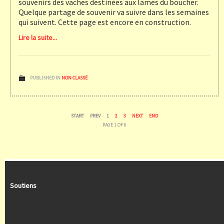
souvenirs des vaches destinées aux lames du boucher.
Quelque partage de souvenir va suivre dans les semaines
qui suivent. Cette page est encore en construction.
Lire la suite...
PUBLISHED IN
NON CLASSÉ
START
PREV
1
2
3
NEXT
END
PAGE 1 OF 6
Soutiens