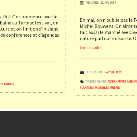
VENDREDI, 12 MAI 2017
des JAU. On commence avec le
En mai, on n’oublie pas le 
rbaine au Tarmac festival, on
Michel Bouwens. On aime te
ure et on finit en s’initiant
fait aussi le marché avec Sv
 de conférences et d’agendas
nature partout en Suisse. O
Lire la suite...
PUBLISHED IN
ACTUALITÉS
TAGGED UNDER:
ALTERNATIVES
,
AMÉNA
UX
,
URBAIN
PLANTONS
,
POSSIBLES
,
URBAIN