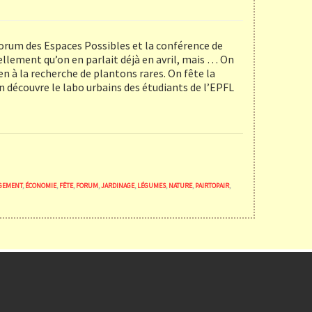
Forum des Espaces Possibles et la conférence de
llement qu’on en parlait déjà en avril, mais … On
en à la recherche de plantons rares. On fête la
n découvre le labo urbains des étudiants de l’EPFL
GEMENT
,
ÉCONOMIE
,
FÊTE
,
FORUM
,
JARDINAGE
,
LÉGUMES
,
NATURE
,
PAIRTOPAIR
,