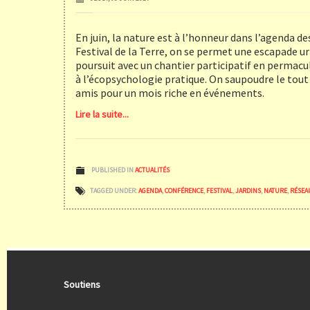
En juin, la nature est à l’honneur dans l’agenda 
Festival de la Terre, on se permet une escapade u
poursuit avec un chantier participatif en permacult
à l’écopsychologie pratique. On saupoudre le tout
amis pour un mois riche en événements.
Lire la suite...
PUBLISHED IN
ACTUALITÉS
TAGGED UNDER:
AGENDA
,
CONFÉRENCE
,
FESTIVAL
,
JARDINS
,
NATURE
,
RÉSEA
Soutiens