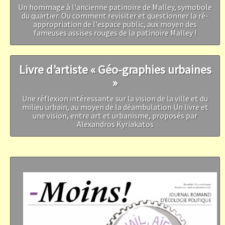
Un hommage à l'ancienne patinoire de Malley, symobole
du quartier. Ou comment revisiter et questionner la ré-
appropriation de l'espace public, aux moyen des
fameuses assises rouges de la patinoire Malley !
Livre d’artiste « Géo-graphies urbaines
»
Une réflexion intéressante sur la vision de la ville et du
milieu urbain, au moyen de la déambulation Un livre et
une vision, entre art et urbanisme, proposés par
Alexandros Kyriakatos