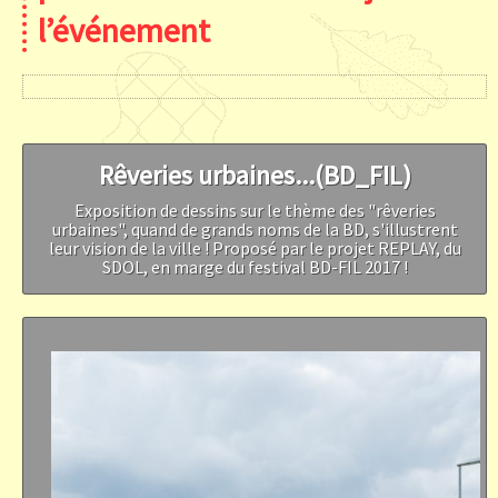
l’événement
Rêveries urbaines...(BD_FIL)
Exposition de dessins sur le thème des "rêveries
urbaines", quand de grands noms de la BD, s'illustrent
leur vision de la ville ! Proposé par le projet REPLAY, du
SDOL, en marge du festival BD-FIL 2017 !