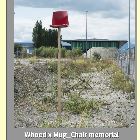
Whood x Mug_Chair memorial